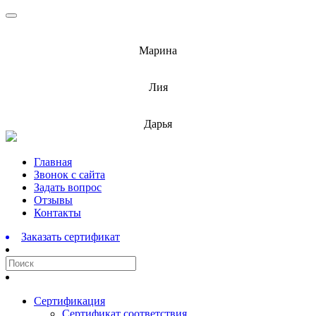
info@barnaulcert.ru
Марина
info@barnaulcert.ru
Лия
info@barnaulcert.ru
Дарья
Перейти
Главная
к
Звонок с сайта
содержимому
Задать вопрос
Отзывы
Контакты
Заказать сертификат
Сертификация
Сертификат соответствия