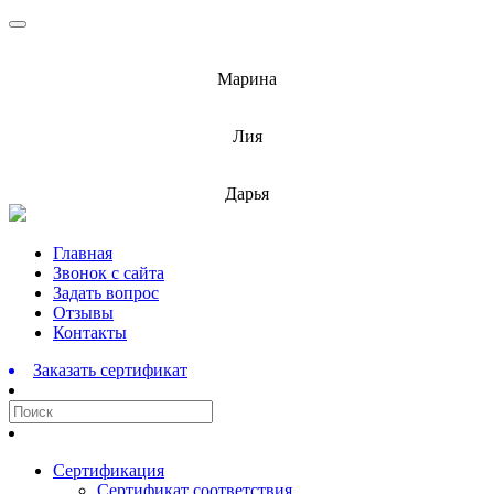
info@barnaulcert.ru
Марина
info@barnaulcert.ru
Лия
info@barnaulcert.ru
Дарья
Перейти
Главная
к
Звонок с сайта
содержимому
Задать вопрос
Отзывы
Контакты
Заказать сертификат
Сертификация
Сертификат соответствия