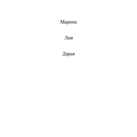
info@barnaulcert.ru
Марина
info@barnaulcert.ru
Лия
info@barnaulcert.ru
Дарья