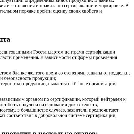
ксплуатации определенных видов продукции. В данных
ия изготовления и правила по сертификации и маркировке. В
ательном порядке пройти оценку своих свойств и
нта
ккредитованными Госстандартом центрами сертификации
бласти применения. В зависимости от формы проведения
твом бланке желтого цвета со степенями защиты от подделки,
и безопасность продукции;
теристики продукции, выдается на бланке организации,
езависимым органом по сертификации, который нейтрален к
ет быть получена на основании доказательств,
оэтому, в большинстве случаев, заявители предпочитают
кат соответствия в добровольной системе сертификации,
проходит в несколько этапов: