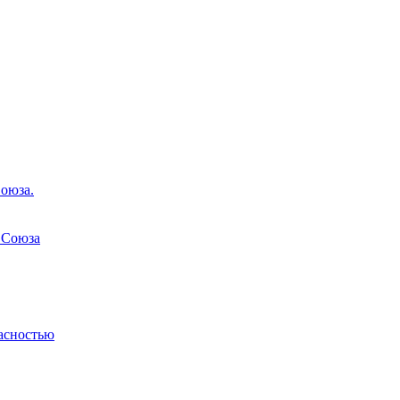
оюза.
 Союза
асностью