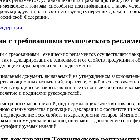
еских регламентов, устанавливающих правила производства и э
меняемые к товарам, способы их идентификации, а также услов
одукция, указанная в соответствующих перечнях должна в обяз
Российской Федерации.
 Федерации
и с требованиями технического регламе
вии с требованиями Технических регламентов осуществляется а
 так и декларирования в зависимости от свойств продукции и о
ледующие виды разрешительных документов:
циальный документ, выдаваемый на утвержденном законодательс
сертификационных испытаний, гарантирующий высокое качество 
умент, юридически закрепляющий все основные свойства и харак
печатью и подписями руководителей.
смотренных мероприятий, подтверждающих качество товаров, н
ннюю оценку качества продукции. Декларация о соответствии мож
подтверждение всех свойств и характеристик товаров. Именно п
 обязательному декларированию, получают в дополнение сертифи
сертифицируемых изделий.
ли декларации Технического регламента 