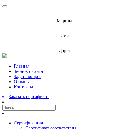
info@barnaulcert.ru
Марина
info@barnaulcert.ru
Лия
info@barnaulcert.ru
Дарья
Перейти
Главная
к
Звонок с сайта
содержимому
Задать вопрос
Отзывы
Контакты
Заказать сертификат
Сертификация
Сертификат соответствия