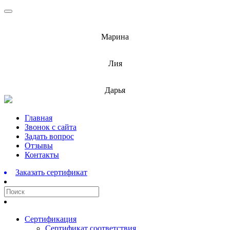
info@barnaulcert.ru
Марина
info@barnaulcert.ru
Лия
info@barnaulcert.ru
Дарья
Перейти
Главная
к
Звонок с сайта
содержимому
Задать вопрос
Отзывы
Контакты
Заказать сертификат
Сертификация
Сертификат соответствия