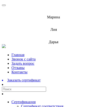
info@barnaulcert.ru
Марина
info@barnaulcert.ru
Лия
info@barnaulcert.ru
Дарья
Перейти
Главная
к
Звонок с сайта
содержимому
Задать вопрос
Отзывы
Контакты
Заказать сертификат
Сертификация
Сертификат соответствия