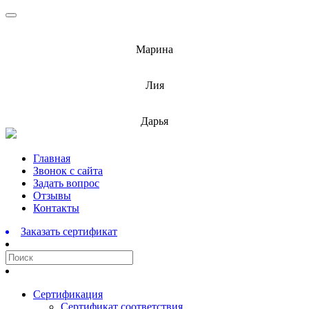
info@barnaulcert.ru
Марина
info@barnaulcert.ru
Лия
info@barnaulcert.ru
Дарья
Перейти
Главная
к
Звонок с сайта
содержимому
Задать вопрос
Отзывы
Контакты
Заказать сертификат
Сертификация
Сертификат соответствия