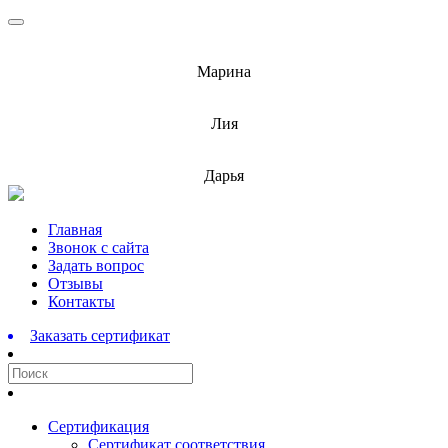
info@barnaulcert.ru
Марина
info@barnaulcert.ru
Лия
info@barnaulcert.ru
Дарья
Перейти
Главная
к
Звонок с сайта
содержимому
Задать вопрос
Отзывы
Контакты
Заказать сертификат
Сертификация
Сертификат соответствия