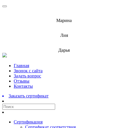
info@barnaulcert.ru
Марина
info@barnaulcert.ru
Лия
info@barnaulcert.ru
Дарья
Перейти
Главная
к
Звонок с сайта
содержимому
Задать вопрос
Отзывы
Контакты
Заказать сертификат
Сертификация
Сертификат соответствия