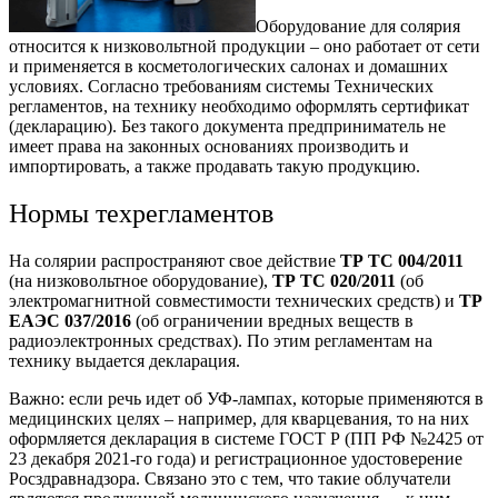
Оборудование для солярия
относится к низковольтной продукции – оно работает от сети
и применяется в косметологических салонах и домашних
условиях. Согласно требованиям системы Технических
регламентов, на технику необходимо оформлять сертификат
(декларацию). Без такого документа предприниматель не
имеет права на законных основаниях производить и
импортировать, а также продавать такую продукцию.
Нормы техрегламентов
На солярии распространяют свое действие
ТР ТС 004/2011
(на низковольтное оборудование),
ТР ТС 020/2011
(об
электромагнитной совместимости технических средств) и
ТР
ЕАЭС 037/2016
(об ограничении вредных веществ в
радиоэлектронных средствах). По этим регламентам на
технику выдается декларация.
Важно: если речь идет об УФ-лампах, которые применяются в
медицинских целях – например, для кварцевания, то на них
оформляется декларация в системе ГОСТ Р (ПП РФ №2425 от
23 декабря 2021-го года) и регистрационное удостоверение
Росздравнадзора. Связано это с тем, что такие облучатели