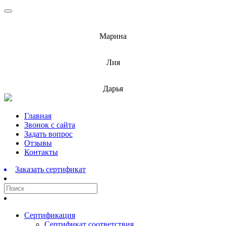
info@barnaulcert.ru
Марина
info@barnaulcert.ru
Лия
info@barnaulcert.ru
Дарья
Перейти
Главная
к
Звонок с сайта
содержимому
Задать вопрос
Отзывы
Контакты
Заказать сертификат
Сертификация
Сертификат соответствия