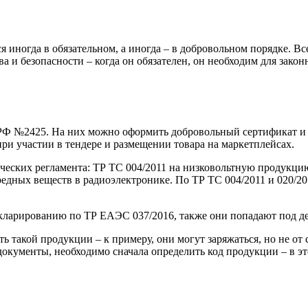
 иногда в обязательном, а иногда – в добровольном порядке. Все
 и безопасности – когда он обязателен, он необходим для закон
РФ №2425. На них можно оформить добровольный сертификат и 
и участии в тендере и размещении товара на маркетплейсах.
ических регламента: ТР ТС 004/2011 на низковольтную продукци
едных веществ в радиоэлектронике. По ТР ТС 004/2011 и 020/20
ларированию по ТР ЕАЭС 037/2016, также они попадают под де
такой продукции – к примеру, они могут заряжаться, но не от 
документы, необходимо сначала определить код продукции – в э