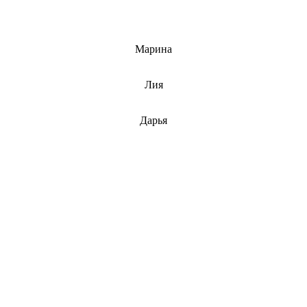
info@barnaulcert.ru
Марина
info@barnaulcert.ru
Лия
info@barnaulcert.ru
Дарья