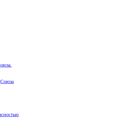
оюза.
 Союза
асностью