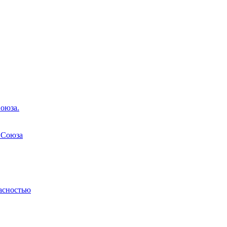
оюза.
 Союза
асностью