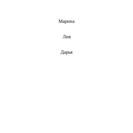
info@barnaulcert.ru
Марина
info@barnaulcert.ru
Лия
info@barnaulcert.ru
Дарья