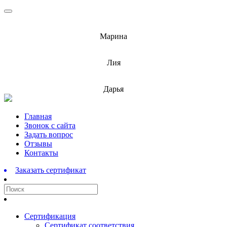
info@barnaulcert.ru
Марина
info@barnaulcert.ru
Лия
info@barnaulcert.ru
Дарья
Перейти
Главная
к
Звонок с сайта
содержимому
Задать вопрос
Отзывы
Контакты
Заказать сертификат
Сертификация
Сертификат соответствия