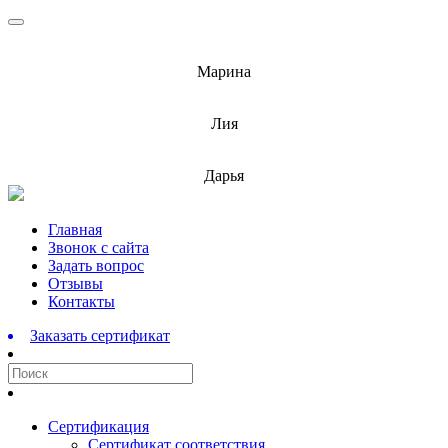
info@barnaulcert.ru
Марина
info@barnaulcert.ru
Лия
info@barnaulcert.ru
Дарья
Перейти
Главная
к
Звонок с сайта
содержимому
Задать вопрос
Отзывы
Контакты
Заказать сертификат
Сертификация
Сертификат соответствия