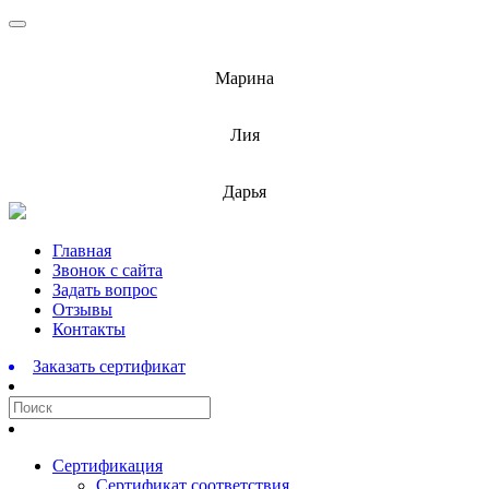
info@barnaulcert.ru
Марина
info@barnaulcert.ru
Лия
info@barnaulcert.ru
Дарья
Перейти
Главная
к
Звонок с сайта
содержимому
Задать вопрос
Отзывы
Контакты
Заказать сертификат
Сертификация
Сертификат соответствия