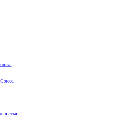
оюза.
 Союза
асностью