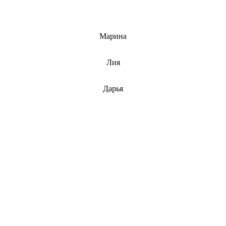
info@barnaulcert.ru
Марина
info@barnaulcert.ru
Лия
info@barnaulcert.ru
Дарья