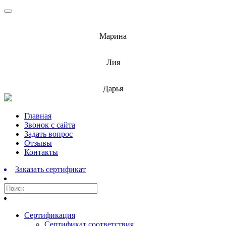
info@barnaulcert.ru
Марина
info@barnaulcert.ru
Лия
info@barnaulcert.ru
Дарья
Перейти
Главная
к
Звонок с сайта
содержимому
Задать вопрос
Отзывы
Контакты
Заказать сертификат
Сертификация
Сертификат соответствия