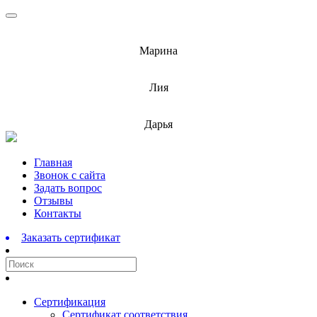
info@barnaulcert.ru
Марина
info@barnaulcert.ru
Лия
info@barnaulcert.ru
Дарья
Перейти
Главная
к
Звонок с сайта
содержимому
Задать вопрос
Отзывы
Контакты
Заказать сертификат
Сертификация
Сертификат соответствия