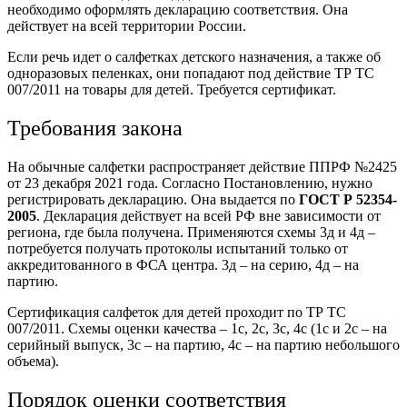
необходимо оформлять декларацию соответствия. Она
действует на всей территории России.
Если речь идет о салфетках детского назначения, а также об
одноразовых пеленках, они попадают под действие ТР ТС
007/2011 на товары для детей. Требуется сертификат.
Требования закона
На обычные салфетки распространяет действие ППРФ №2425
от 23 декабря 2021 года. Согласно Постановлению, нужно
регистрировать декларацию. Она выдается по
ГОСТ Р 52354-
2005
. Декларация действует на всей РФ вне зависимости от
региона, где была получена. Применяются схемы 3д и 4д –
потребуется получать протоколы испытаний только от
аккредитованного в ФСА центра. 3д – на серию, 4д – на
партию.
Сертификация салфеток для детей проходит по ТР ТС
007/2011. Схемы оценки качества – 1с, 2с, 3с, 4с (1с и 2с – на
серийный выпуск, 3с – на партию, 4с – на партию небольшого
объема).
Порядок оценки соответствия