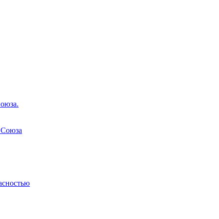
оюза.
 Союза
асностью