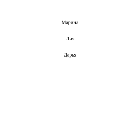
info@barnaulcert.ru
Марина
info@barnaulcert.ru
Лия
info@barnaulcert.ru
Дарья