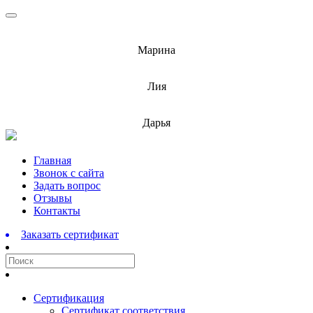
info@barnaulcert.ru
Марина
info@barnaulcert.ru
Лия
info@barnaulcert.ru
Дарья
Перейти
Главная
к
Звонок с сайта
содержимому
Задать вопрос
Отзывы
Контакты
Заказать сертификат
Сертификация
Сертификат соответствия