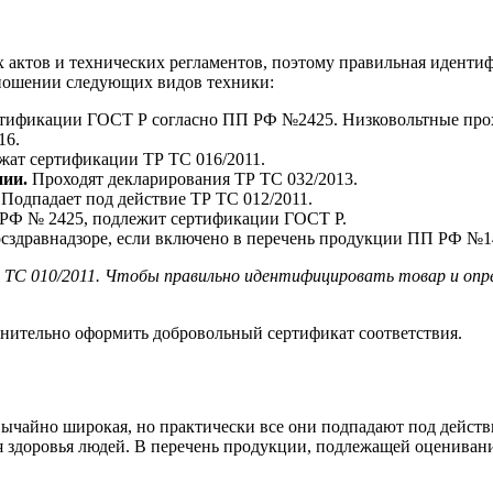
 актов и технических регламентов, поэтому правильная иденти
тношении следующих видов техники:
тификации ГОСТ Р согласно ПП РФ №2425. Низковольтные прохо
16.
ат сертификации ТР ТС 016/2011.
ии.
Проходят декларирования ТР ТС 032/2013.
Подпадает под действие ТР ТС 012/2011.
РФ № 2425, подлежит сертификации ГОСТ Р.
сздравнадзоре, если включено в перечень продукции ПП РФ №1
 ТС 010/2011. Чтобы правильно идентифицировать товар и опр
нительно оформить добровольный сертификат соответствия.
чайно широкая, но практически все они подпадают под действия
я здоровья людей. В перечень продукции, подлежащей оценивани