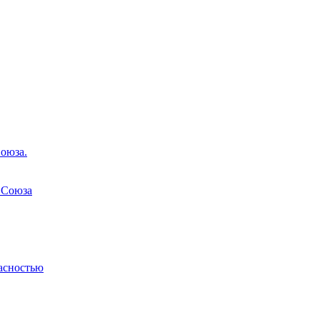
оюза.
 Союза
асностью