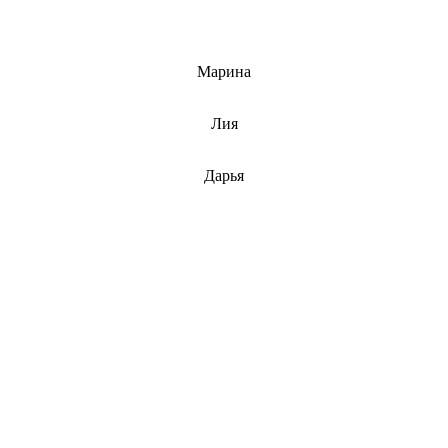
info@barnaulcert.ru
Марина
info@barnaulcert.ru
Лия
info@barnaulcert.ru
Дарья