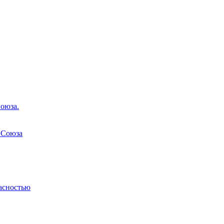
оюза.
 Союза
асностью