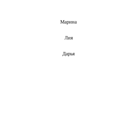
info@barnaulcert.ru
Марина
info@barnaulcert.ru
Лия
info@barnaulcert.ru
Дарья