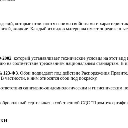
зделий, которые отличаются своими свойствами и характерист
нитей, жидкие. Каждый из видов материала имеет определенные 
-2002
, который устанавливает технические условия на этот ви
ю на соответствие требованиям национальным стандартам. В их
№ 123-ФЗ
. Обои подпадают под действие Распоряжения Правите
 частности, к ним относятся обои под покраску.
ответствия санитарно-эпидемиологическим и гигиеническим нор
добровольный сертификат в собственной СДС “Промтехсертифик
рки