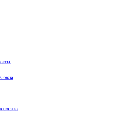
оюза.
 Союза
асностью