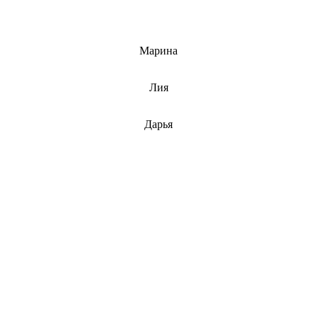
info@barnaulcert.ru
Марина
info@barnaulcert.ru
Лия
info@barnaulcert.ru
Дарья