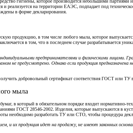
редство гигиены, которое производится небольшими партиями и
 и реализуется на территории ЕАЭС, подпадает под техническое
рждены в форме декларирования.
ескую продукцию, в том числе любого мыла, которое выпускает
аключается в том, что в последнем случае разрабатывается уник
ндивидуальными предпринимателями и физическими лицами. Гр
коном не предусмотрено. Однако если продукция предназначена
получить добровольный сертификат соответствия ГОСТ или ТУ в
ного мыла
умаг, в который в обязательном порядке входит нормативно-те
ниями ГОСТ 28546-2002. Изделия, которые выпускаются в куста
боты необходимо разработать ТУ или СТО, чтобы процедура дек
м, и их продукция идет на продажу, не имеют законных основан