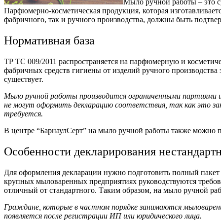
Мыло ручной работы – это с
Парфюмерно-косметическая продукция, которая изготавливается
фабричного, так и ручного производства, должны быть подтве
Нормативная база
ТР ТС 009/2011 распространяется на парфюмерную и косметич
фабричных средств гигиены от изделий ручного производства з
существует.
Мыло ручной работы производится ограниченными партиями и
не могут оформить декларацию соответствия, так как это за
требуется.
В центре “БарнаулСерт” на мыло ручной работы также можно 
Особенности декларирования нестандарт
Для оформления декларации нужно подготовить полный пакет б
крупных мыловаренных предприятиях руководствуются требова
отличный от стандартного. Таким образом, на мыло ручной ра
Граждане, которые в частном порядке занимаются мыловарение
появляется после регистрации ИП или юридического лица.