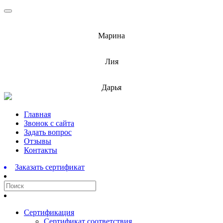
info@barnaulcert.ru
Марина
info@barnaulcert.ru
Лия
info@barnaulcert.ru
Дарья
Перейти
Главная
к
Звонок с сайта
содержимому
Задать вопрос
Отзывы
Контакты
Заказать сертификат
Сертификация
Сертификат соответствия