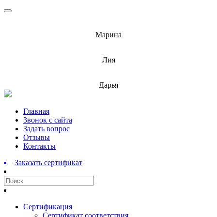
info@barnaulcert.ru
Марина
info@barnaulcert.ru
Лия
info@barnaulcert.ru
Дарья
Перейти
Главная
к
Звонок с сайта
содержимому
Задать вопрос
Отзывы
Контакты
Заказать сертификат
Сертификация
Сертификат соответствия