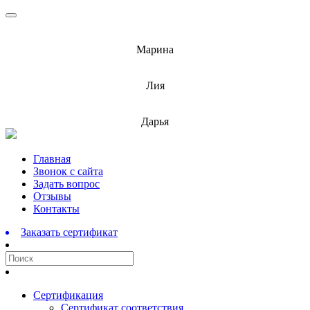
info@barnaulcert.ru
Марина
info@barnaulcert.ru
Лия
info@barnaulcert.ru
Дарья
Перейти
Главная
к
Звонок с сайта
содержимому
Задать вопрос
Отзывы
Контакты
Заказать сертификат
Сертификация
Сертификат соответствия