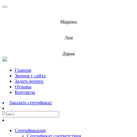
info@barnaulcert.ru
Марина
info@barnaulcert.ru
Лия
info@barnaulcert.ru
Дарья
Перейти
Главная
к
Звонок с сайта
содержимому
Задать вопрос
Отзывы
Контакты
Заказать сертификат
Сертификация
Сертификат соответствия