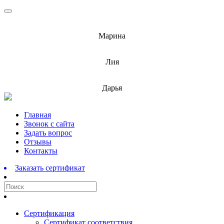
info@barnaulcert.ru
Марина
info@barnaulcert.ru
Лия
info@barnaulcert.ru
Дарья
Перейти
Главная
к
Звонок с сайта
содержимому
Задать вопрос
Отзывы
Контакты
Заказать сертификат
Сертификация
Сертификат соответствия