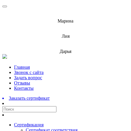
info@barnaulcert.ru
Марина
info@barnaulcert.ru
Лия
info@barnaulcert.ru
Дарья
Перейти
Главная
к
Звонок с сайта
содержимому
Задать вопрос
Отзывы
Контакты
Заказать сертификат
Сертификация
Сертификат соответствия