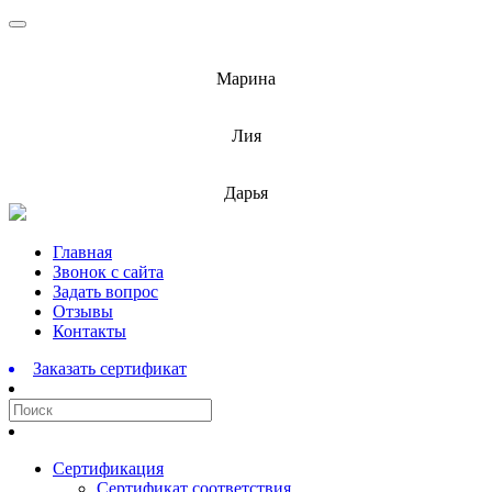
info@barnaulcert.ru
Марина
info@barnaulcert.ru
Лия
info@barnaulcert.ru
Дарья
Перейти
Главная
к
Звонок с сайта
содержимому
Задать вопрос
Отзывы
Контакты
Заказать сертификат
Сертификация
Сертификат соответствия