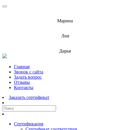
info@barnaulcert.ru
Марина
info@barnaulcert.ru
Лия
info@barnaulcert.ru
Дарья
Перейти
Главная
к
Звонок с сайта
содержимому
Задать вопрос
Отзывы
Контакты
Заказать сертификат
Сертификация
Сертификат соответствия