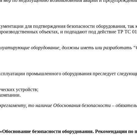
ся мер по недопущению возникновения аварий и предупрежден
ументации для подтверждения безопасности оборудования, так ка
производственных объектах, и подпадают под действие ТР ТС 01
сплуатирующие оборудование, должны иметь или разработать “
 эксплуатации промышленного оборудования преследует следующ
ческих устройств;
компании.
егламенту, то наличие Обоснования безопасности – обязательн
«Обоснование безопасности оборудования. Рекомендации по 