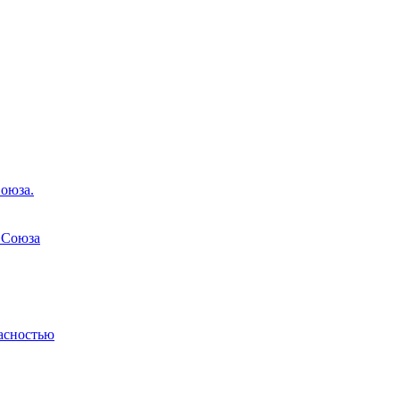
оюза.
 Союза
асностью