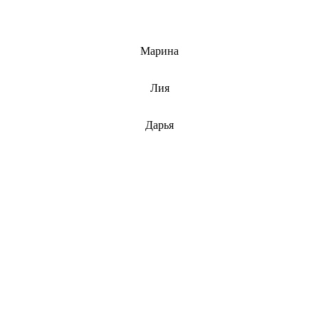
info@barnaulcert.ru
Марина
info@barnaulcert.ru
Лия
info@barnaulcert.ru
Дарья