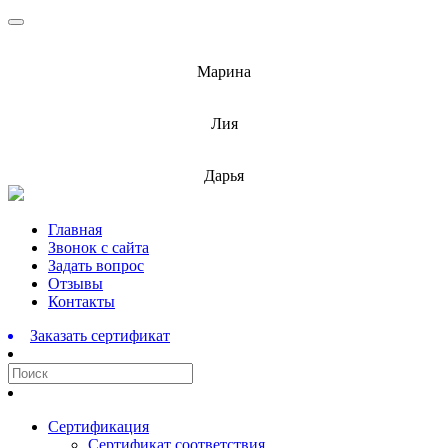
info@barnaulcert.ru
Марина
info@barnaulcert.ru
Лия
info@barnaulcert.ru
Дарья
Перейти
Главная
к
Звонок с сайта
содержимому
Задать вопрос
Отзывы
Контакты
Заказать сертификат
Сертификация
Сертификат соответствия