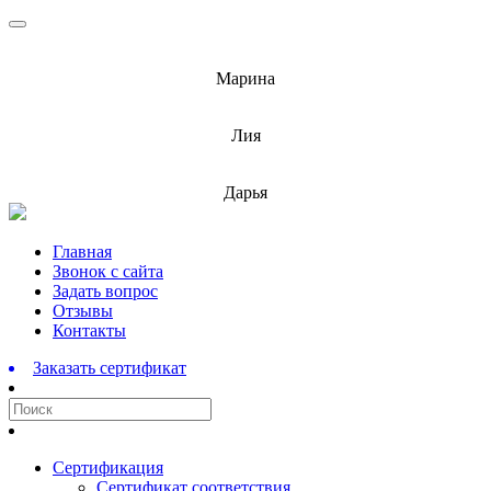
info@barnaulcert.ru
Марина
info@barnaulcert.ru
Лия
info@barnaulcert.ru
Дарья
Перейти
Главная
к
Звонок с сайта
содержимому
Задать вопрос
Отзывы
Контакты
Заказать сертификат
Сертификация
Сертификат соответствия