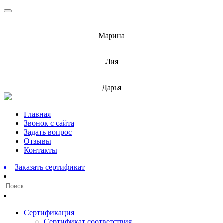
info@barnaulcert.ru
Марина
info@barnaulcert.ru
Лия
info@barnaulcert.ru
Дарья
Перейти
Главная
к
Звонок с сайта
содержимому
Задать вопрос
Отзывы
Контакты
Заказать сертификат
Сертификация
Сертификат соответствия