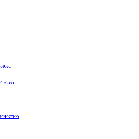
оюза.
 Союза
асностью