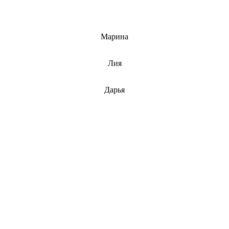
info@barnaulcert.ru
Марина
info@barnaulcert.ru
Лия
info@barnaulcert.ru
Дарья