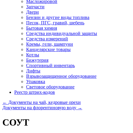
Масложировой
Запчасти
Двери
Бензин и другие виды топлива
Песок, ПГС, гравий, щебень
Бытовая химия
Средства индивидуальной защиты
Средства измерений
Кремы, гели, шампуни
Канцелярские товары
Котлы
Бижутерия
Спортивный инвентарь
Лифты
Взрывозащищенное оборудование
Упаковка
Световое оборудование
Реестр штрих-кодов
←
Документы на чай, кедровые орехи
Документы на флорентиновую воду
→
СОУТ