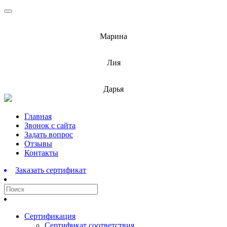
info@barnaulcert.ru
Марина
info@barnaulcert.ru
Лия
info@barnaulcert.ru
Дарья
Перейти
Главная
к
Звонок с сайта
содержимому
Задать вопрос
Отзывы
Контакты
Заказать сертификат
Сертификация
Сертификат соответствия