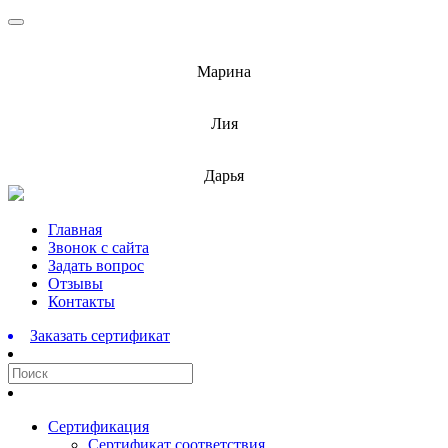
info@barnaulcert.ru
Марина
info@barnaulcert.ru
Лия
info@barnaulcert.ru
Дарья
Перейти
Главная
к
Звонок с сайта
содержимому
Задать вопрос
Отзывы
Контакты
Заказать сертификат
Сертификация
Сертификат соответствия