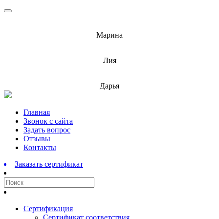
info@barnaulcert.ru
Марина
info@barnaulcert.ru
Лия
info@barnaulcert.ru
Дарья
Перейти
Главная
к
Звонок с сайта
содержимому
Задать вопрос
Отзывы
Контакты
Заказать сертификат
Сертификация
Сертификат соответствия