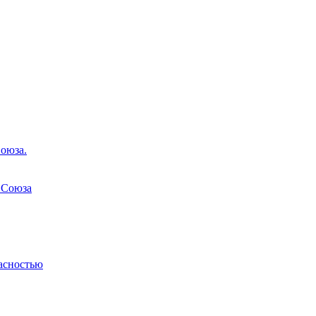
оюза.
 Союза
асностью