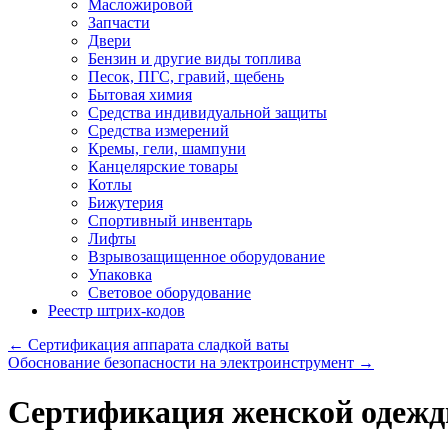
Масложировой
Запчасти
Двери
Бензин и другие виды топлива
Песок, ПГС, гравий, щебень
Бытовая химия
Средства индивидуальной защиты
Средства измерений
Кремы, гели, шампуни
Канцелярские товары
Котлы
Бижутерия
Спортивный инвентарь
Лифты
Взрывозащищенное оборудование
Упаковка
Световое оборудование
Реестр штрих-кодов
←
Сертификация аппарата сладкой ваты
Обоснование безопасности на электроинструмент
→
Сертификация женской одежд