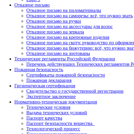
Отказное письмо
Отказное письмо на пиломатериалы
Отказное письмо на саморезы: всё, что нужно знать
Отказное письмо на ручки
Отказное письмо на аксессуары для волос
Отказное письмо на зеркала
Отказное письмо на крепежные изделия
Отказное письмо на скотч: руководство по оформл
Отказное письмо на бижутерию: всё, что нужно зна
Отказное письмо на зоотовары
Технические регламенты Российской Федерации
Перечень действующих Технических регламентов 
Пожарная безопасность
Сертификаты пожарной безопасности
Пожарная декларация
Гигиеническая сертификация
Свидетельство о государственной регистрации
Экспертное заключение
Нормативно-техническая документация
Технические условия
Выдача технических условий
Паспорт качества
Паспорт безопасности вещества
Технологический процесс