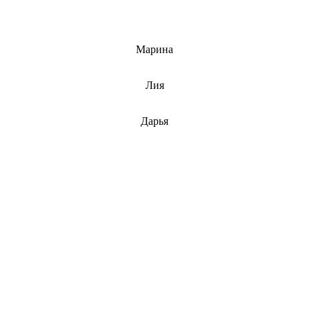
info@barnaulcert.ru
Марина
info@barnaulcert.ru
Лия
info@barnaulcert.ru
Дарья