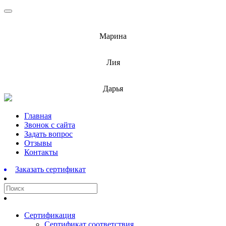
info@barnaulcert.ru
Марина
info@barnaulcert.ru
Лия
info@barnaulcert.ru
Дарья
Перейти
Главная
к
Звонок с сайта
содержимому
Задать вопрос
Отзывы
Контакты
Заказать сертификат
Сертификация
Сертификат соответствия