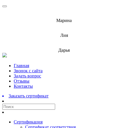
info@barnaulcert.ru
Марина
info@barnaulcert.ru
Лия
info@barnaulcert.ru
Дарья
Перейти
Главная
к
Звонок с сайта
содержимому
Задать вопрос
Отзывы
Контакты
Заказать сертификат
Сертификация
Сертификат соответствия