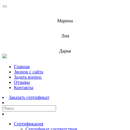
info@barnaulcert.ru
Марина
info@barnaulcert.ru
Лия
info@barnaulcert.ru
Дарья
Перейти
Главная
к
Звонок с сайта
содержимому
Задать вопрос
Отзывы
Контакты
Заказать сертификат
Сертификация
Сертификат соответствия