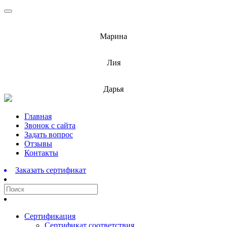
info@barnaulcert.ru
Марина
info@barnaulcert.ru
Лия
info@barnaulcert.ru
Дарья
Перейти
Главная
к
Звонок с сайта
содержимому
Задать вопрос
Отзывы
Контакты
Заказать сертификат
Сертификация
Сертификат соответствия