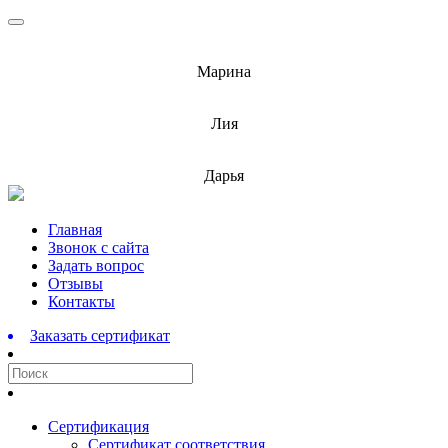
info@barnaulcert.ru
Марина
info@barnaulcert.ru
Лия
info@barnaulcert.ru
Дарья
Перейти
Главная
к
Звонок с сайта
содержимому
Задать вопрос
Отзывы
Контакты
Заказать сертификат
Сертификация
Сертификат соответствия