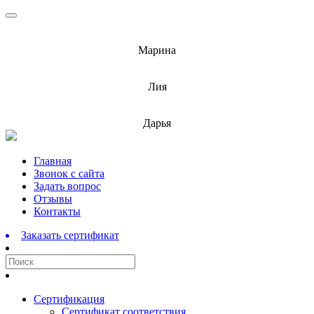
info@barnaulcert.ru
Марина
info@barnaulcert.ru
Лия
info@barnaulcert.ru
Дарья
Перейти
Главная
к
Звонок с сайта
содержимому
Задать вопрос
Отзывы
Контакты
Заказать сертификат
Сертификация
Сертификат соответствия