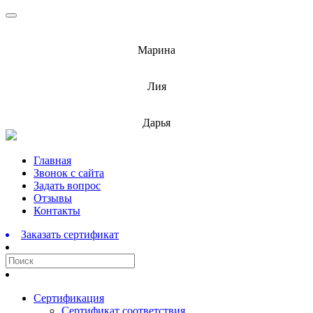
info@barnaulcert.ru
Марина
info@barnaulcert.ru
Лия
info@barnaulcert.ru
Дарья
Перейти
Главная
к
Звонок с сайта
содержимому
Задать вопрос
Отзывы
Контакты
Заказать сертификат
Сертификация
Сертификат соответствия