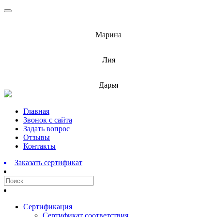
info@barnaulcert.ru
Марина
info@barnaulcert.ru
Лия
info@barnaulcert.ru
Дарья
Перейти
Главная
к
Звонок с сайта
содержимому
Задать вопрос
Отзывы
Контакты
Заказать сертификат
Сертификация
Сертификат соответствия