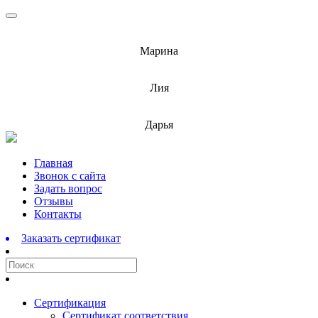
info@barnaulcert.ru
Марина
info@barnaulcert.ru
Лия
info@barnaulcert.ru
Дарья
Перейти
Главная
к
Звонок с сайта
содержимому
Задать вопрос
Отзывы
Контакты
Заказать сертификат
Сертификация
Сертификат соответствия