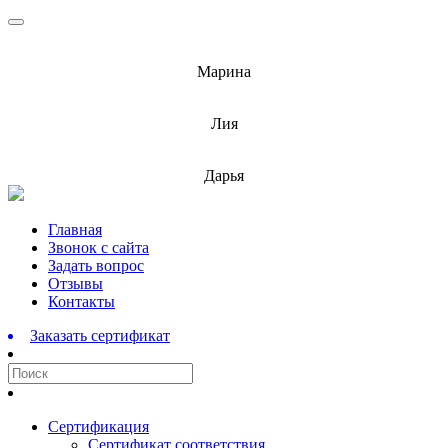
info@barnaulcert.ru
Марина
info@barnaulcert.ru
Лия
info@barnaulcert.ru
Дарья
Перейти
Главная
к
Звонок с сайта
содержимому
Задать вопрос
Отзывы
Контакты
Заказать сертификат
Сертификация
Сертификат соответствия